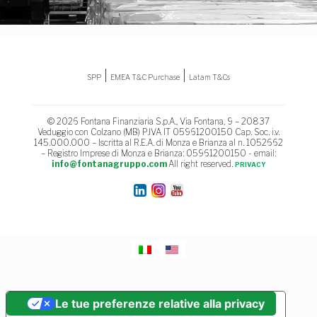
|
|
SPP
EMEA T&C Purchase
Latam T&Cs
© 2026 Fontana Finanziaria S.p.A., Via Fontana, 9 – 20837
Veduggio con Colzano (MB) P.IVA IT 05961200150 Cap. Soc. i.v.
145.000.000 – Iscritta al R.E.A. di Monza e Brianza al n. 1052662
– Registro Imprese di Monza e Brianza: 05961200150 - email:
info@fontanagruppo.com
All right reserved.
PRIVACY
Le tue preferenze relative alla privacy